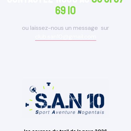
69 10
ou laissez-nous un message sur
club.san10@gmail.com